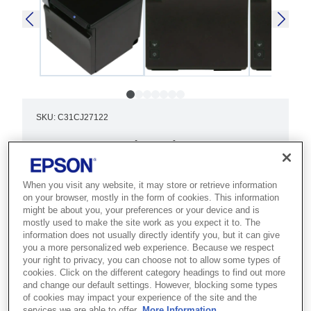
SKU
:
C31CJ27122
TM-m30II (122): USB +
Ethernet + NES, Black,
When you visit any website, it may store or retrieve information
PS, EU
on your browser, mostly in the form of cookies. This information
might be about you, your preferences or your device and is
Best for modern POS environments
mostly used to make the site work as you expect it to. The
information does not usually directly identify you, but it can give
that need a compact, connected
you a more personalized web experience. Because we respect
receipt printer with smart device
your right to privacy, you can choose not to allow some types of
cookies. Click on the different category headings to find out more
support.
and change our default settings. However, blocking some types
of cookies may impact your experience of the site and the
services we are able to offer.
More Information