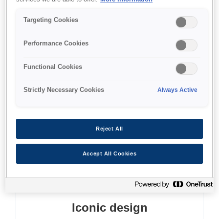
Small footprint
Enhanced connectivity
Targeting Cookies
Direct printing from mobile devices
Performance Cookies
Functional Cookies
Strictly Necessary Cookies
Always Active
Де купити
Reject All
Accept All Cookies
Функції
Iconic design