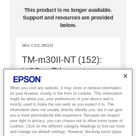
This product is no longer available.
Support and resources are provided
below.
SKU
:
C31CJ95152
TM-m30II-NT (152):
USB + Ethernet +
NES + Lightning,
When you visit any website, it may store or retrieve information
Black, PS, EU
on your browser, mostly in the form of cookies. This information
might be about you, your preferences or your device and is
mostly used to make the site work as you expect it to. The
Best for modern POS
information does not usually directly identify you, but it can give
you a more personalized web experience. Because we respect
environments that need a
your right to privacy, you can choose not to allow some types of
compact, connected receipt
cookies. Click on the different category headings to find out more
and change our default settings. However, blocking some types
printer with smart device support.