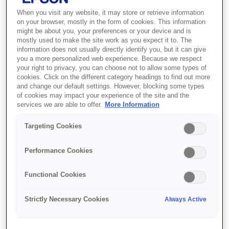
When you visit any website, it may store or retrieve information
Compact and stylish
on your browser, mostly in the form of cookies. This information
might be about you, your preferences or your device and is
Modern and feature rich
mostly used to make the site work as you expect it to. The
Improved connectivity
information does not usually directly identify you, but it can give
you a more personalized web experience. Because we respect
your right to privacy, you can choose not to allow some types of
cookies. Click on the different category headings to find out more
and change our default settings. However, blocking some types
of cookies may impact your experience of the site and the
services we are able to offer.
More Information
Де купити
Targeting Cookies
Performance Cookies
Functional Cookies
Функції
Strictly Necessary Cookies
Always Active