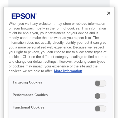
This product is no longer available.
Support and resources are provided
below.
When you visit any website, it may store or retrieve information
on your browser, mostly in the form of cookies. This information
might be about you, your preferences or your device and is
mostly used to make the site work as you expect it to. The
SKU
:
C31CB10011
information does not usually directly identify you, but it can give
you a more personalized web experience. Because we respect
TM-T20 (011): USB,
your right to privacy, you can choose not to allow some types of
cookies. Click on the different category headings to find out more
PS, EDG, UK
and change our default settings. However, blocking some types
of cookies may impact your experience of the site and the
services we are able to offer.
More Information
Dependable, low maintenance
thermal receipt printer, that
Targeting Cookies
makes economical sense for your
business.
Performance Cookies
Functional Cookies
150mm/sec
Ready straight from the box