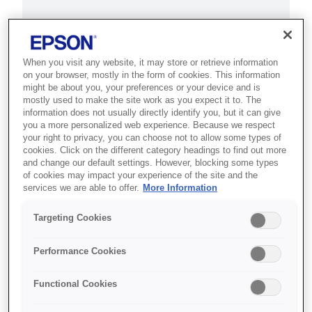
This product is no longer available.
Support and resources are provided
below.
When you visit any website, it may store or retrieve information
on your browser, mostly in the form of cookies. This information
might be about you, your preferences or your device and is
mostly used to make the site work as you expect it to. The
SKU
:
C31CB10012
information does not usually directly identify you, but it can give
you a more personalized web experience. Because we respect
TM-T20 (012): Serial,
your right to privacy, you can choose not to allow some types of
cookies. Click on the different category headings to find out more
PS, EDG, UK
and change our default settings. However, blocking some types
of cookies may impact your experience of the site and the
services we are able to offer.
More Information
Dependable, low maintenance
thermal receipt printer, that
Targeting Cookies
makes economical sense for your
business.
Performance Cookies
Functional Cookies
150mm/sec
Ready straight from the box