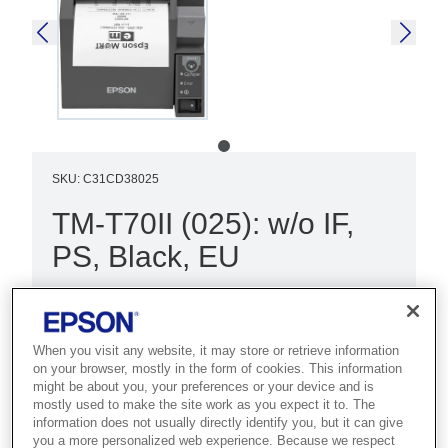
SKU
:
C31CD38025
TM-T70II (025): w/o IF,
PS, Black, EU
Best for under-counter POS setups
that need a compact, front-loading
When you visit any website, it may store or retrieve information
thermal receipt printer.
on your browser, mostly in the form of cookies. This information
might be about you, your preferences or your device and is
Thermal POS printer
mostly used to make the site work as you expect it to. The
information does not usually directly identify you, but it can give
Up to 250mm per second
you a more personalized web experience. Because we respect