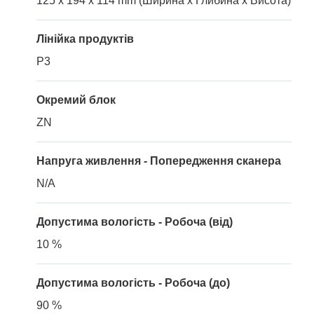
125 x 194 x 114 mm (Ширина x Глибина x Висота)
Лінійка продуктів
P3
Окремий блок
ZN
Напруга живлення - Попередження сканера
N/A
Допустима вологість - Робоча (від)
10 %
Допустима вологість - Робоча (до)
90 %