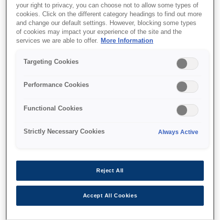
your right to privacy, you can choose not to allow some types of
Front loading paper feed
cookies. Click on the different category headings to find out more
and change our default settings. However, blocking some types
of cookies may impact your experience of the site and the
services we are able to offer.
More Information
Targeting Cookies
Де купити
Performance Cookies
Functional Cookies
Strictly Necessary Cookies
Always Active
Функції
Reject All
Front operation
Accept All Cookies
Front loading paper feed