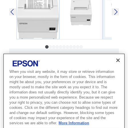
SKU
:
C31CJ57111A0
TM-T88VII (111A0): USB,
When you visit any website, it may store or retrieve information
Eth, Serial, PS, Buzz, UK,
on your browser, mostly in the form of cookies. This information
might be about you, your preferences or your device and is
White
mostly used to make the site work as you expect it to. The
information does not usually directly identify you, but it can give
you a more personalized web experience. Because we respect
Best for retail and hospitality POS
your right to privacy, you can choose not to allow some types of
setups that need fast, reliable and
cookies. Click on the different category headings to find out more
and change our default settings. However, blocking some types
eco-conscious thermal receipt printing.
of cookies may impact your experience of the site and the
services we are able to offer.
More Information