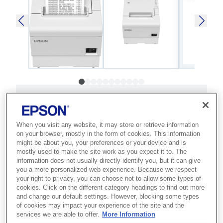
SKU
:
C31CJ57131
TM-T88VII (131): USB,
When you visit any website, it may store or retrieve information
Eth, PowerUSB, Buzz,
on your browser, mostly in the form of cookies. This information
might be about you, your preferences or your device and is
White
mostly used to make the site work as you expect it to. The
information does not usually directly identify you, but it can give
you a more personalized web experience. Because we respect
Best for retail and hospitality POS
your right to privacy, you can choose not to allow some types of
setups that need fast, reliable and
cookies. Click on the different category headings to find out more
and change our default settings. However, blocking some types
eco-conscious thermal receipt printing.
of cookies may impact your experience of the site and the
services we are able to offer.
More Information