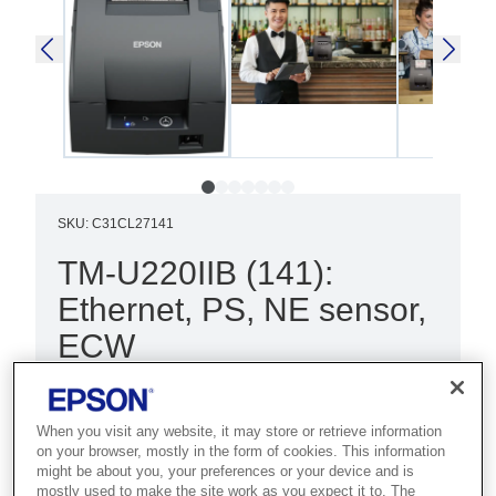
SKU
:
C31CL27141
TM-U220IIB (141):
Ethernet, PS, NE sensor,
ECW
Best for kitchens, retail and hospitality
that need reliable, drop-in dot matrix
When you visit any website, it may store or retrieve information
receipt printing.
on your browser, mostly in the form of cookies. This information
might be about you, your preferences or your device and is
mostly used to make the site work as you expect it to. The