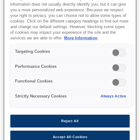
Impact receipt printing
information does not usually directly identify you, but it can give
you a more personalized web experience. Because we respect
Drop-in paper load
your right to privacy, you can choose not to allow some types of
cookies. Click on the different category headings to find out more
Accepts three paper sizes
and change our default settings. However, blocking some types
of cookies may impact your experience of the site and the
services we are able to offer.
More Information
Targeting Cookies
Де купити
Performance Cookies
Functional Cookies
Strictly Necessary Cookies
Always Active
Функції
Reject All
Easy to use
Accept All Cookies