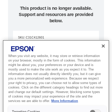
This product is no longer available.
Support and resources are provided
below.
SKU
:
C31C412601
TM-L90LF (601): w/o
When you visit any website, it may store or retrieve information
IF, PS, ECW, Liner-
on your browser, mostly in the form of cookies. This information
might be about you, your preferences or your device and is
free
mostly used to make the site work as you expect it to. The
information does not usually directly identify you, but it can give
you a more personalized web experience. Because we respect
Ідеально для роздрібу та
your right to privacy, you can choose not to allow some types of
логістики. Термальний принтер
cookies. Click on the different category headings to find out more
and change our default settings. However, blocking some types
етикеток TM-L90 Liner-Free з
of cookies may impact your experience of the site and the
універсальним друком і меншою
services we are able to offer.
More Information
кількістю відходів.
Targeting Cookies