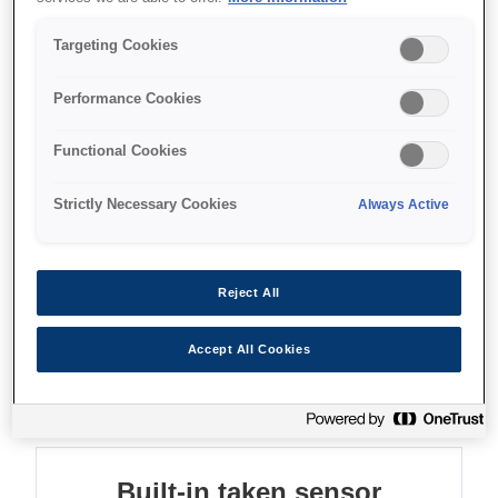
Works with adhesive media
Targeting Cookies
Thermal receipt printer
Paper save feature
Performance Cookies
Functional Cookies
Strictly Necessary Cookies
Always Active
Де купити
Reject All
Accept All Cookies
Функції
Built-in taken sensor