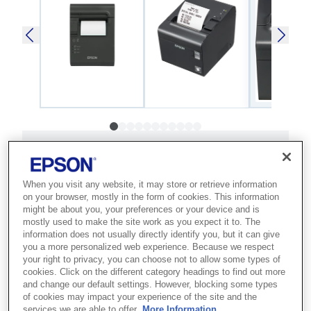
SKU
:
C31C412682
TM-L90LF (682): Serial,
When you visit any website, it may store or retrieve information
built-in USB, PS, EDG,
on your browser, mostly in the form of cookies. This information
might be about you, your preferences or your device and is
Liner-free
mostly used to make the site work as you expect it to. The
information does not usually directly identify you, but it can give
you a more personalized web experience. Because we respect
Best for retailers and food service
your right to privacy, you can choose not to allow some types of
operators who need versatile liner-free
cookies. Click on the different category headings to find out more
and change our default settings. However, blocking some types
label and receipt printing.
of cookies may impact your experience of the site and the
services we are able to offer.
More Information