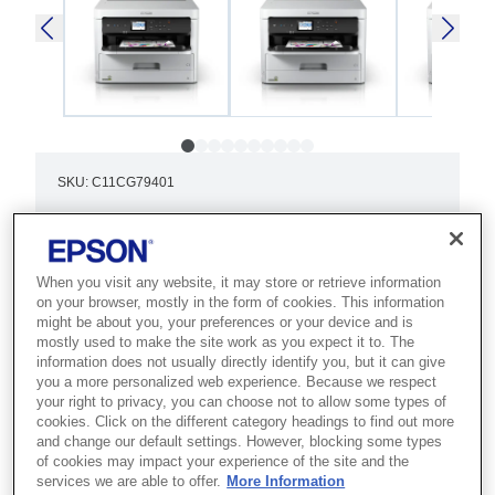
SKU
:
C11CG79401
WorkForce Pro WF-
C529RDW
When you visit any website, it may store or retrieve information
on your browser, mostly in the form of cookies. This information
Best for busy offices that need super-
might be about you, your preferences or your device and is
high-yield colour printing with minimal
mostly used to make the site work as you expect it to. The
information does not usually directly identify you, but it can give
intervention and the lowest TCO.
you a more personalized web experience. Because we respect
your right to privacy, you can choose not to allow some types of
cookies. Click on the different category headings to find out more
Fast A4 printing
and change our default settings. However, blocking some types
Low TCO and energy use
of cookies may impact your experience of the site and the
services we are able to offer.
More Information