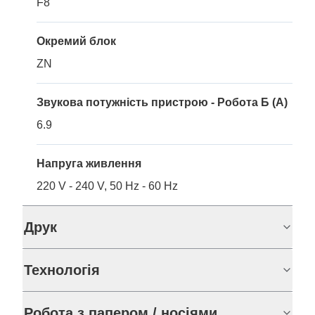
F8
Окремий блок
ZN
Звукова потужність пристрою - Робота Б (A)
6.9
Напруга живлення
220 V - 240 V, 50 Hz - 60 Hz
Друк
Технологія
Робота з папером / носіями