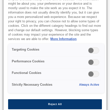
might be about you, your preferences or your device and is
mostly used to make the site work as you expect it to. The
information does not usually directly identify you, but it can give
you a more personalized web experience. Because we respect
your right to privacy, you can choose not to allow some types of
cookies. Click on the different category headings to find out more
and change our default settings. However, blocking some types
of cookies may impact your experience of the site and the
services we are able to offer.
More Information
Targeting Cookies
Performance Cookies
SKU
:
C13T00Q140
Functional Cookies
105 EcoTank Pigment
Strictly Necessary Cookies
Always Active
Black ink bottle
Reject All