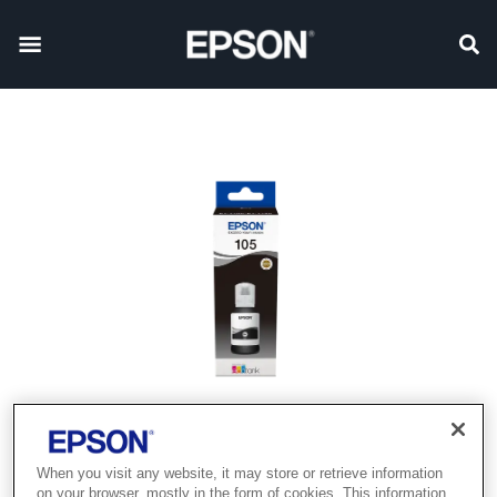
When you visit any website, it may store or retrieve information
on your browser, mostly in the form of cookies. This information