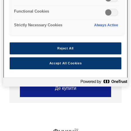
друку на звичайному папері.
Ідеально підходять для офісного
Functional Cookies
використання.
Strictly Necessary Cookies
Always Active
Стійкі чорнила на пігментній основі
Точне відтворення кольорів
Reject All
Відмінна якість
Accept All Cookies
Де купити