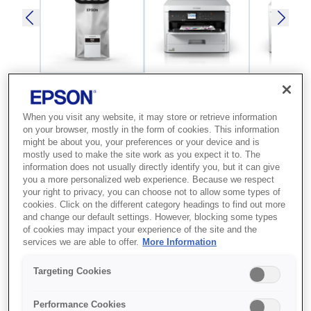
SKU
:
C13T01C100
When you visit any website, it may store or retrieve information
on your browser, mostly in the form of cookies. This information
WorkForce Pro WF-
might be about you, your preferences or your device and is
mostly used to make the site work as you expect it to. The
C529R / C579R Black XL
information does not usually directly identify you, but it can give
you a more personalized web experience. Because we respect
Ink Supply Unit
your right to privacy, you can choose not to allow some types of
cookies. Click on the different category headings to find out more
and change our default settings. However, blocking some types
Ці чорнила мають високий вихід,
of cookies may impact your experience of the site and the
потребують мінімального втручання
services we are able to offer.
More Information
у роботу принтера та дозволяють
Targeting Cookies
зекономити гроші. Чорнила мають
покращений склад і призначені для
Performance Cookies