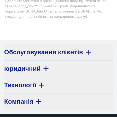
Стороннє агентство з оцінки (Wilhelm Imaging Research Inc.)
Цільові продукти Усі принтери Epson заправляються
чорнилами DURABrite Ultra та чорнилами DURABrite Pro
(моделі для чорно-білого та кольорового друку).
Обслуговування клієнтів
юридичний
Технології
Компанія