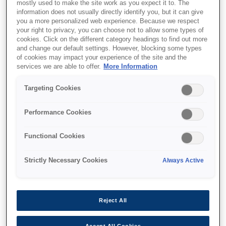
mostly used to make the site work as you expect it to. The
information does not usually directly identify you, but it can give
you a more personalized web experience. Because we respect
your right to privacy, you can choose not to allow some types of
cookies. Click on the different category headings to find out more
and change our default settings. However, blocking some types
of cookies may impact your experience of the site and the
SKU
:
C13T54X700
services we are able to offer.
More Information
Singlepack Light Black
Targeting Cookies
T54X700 UltraChrome
Performance Cookies
HDX/HD 350ml
Functional Cookies
Strictly Necessary Cookies
Always Active
Де купити
Reject All
Accept All Cookies