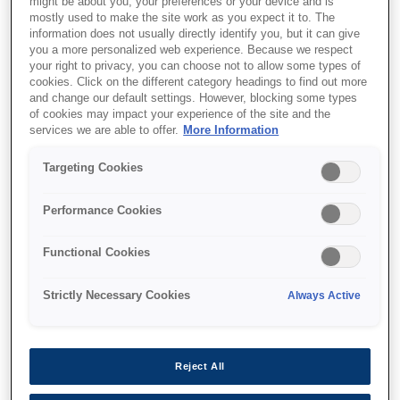
might be about you, your preferences or your device and is
mostly used to make the site work as you expect it to. The
information does not usually directly identify you, but it can give
you a more personalized web experience. Because we respect
your right to privacy, you can choose not to allow some types of
cookies. Click on the different category headings to find out more
and change our default settings. However, blocking some types
of cookies may impact your experience of the site and the
services we are able to offer.
More Information
Targeting Cookies
Performance Cookies
Functional Cookies
SKU
:
C13T56FB00
Strictly Necessary Cookies
Always Active
P-Series 64" Green IIPS
Ink 1600ml
Reject All