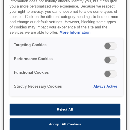
information does not usually directly identify you, but it can give
1,44-дюймовий кольоровий РК-дисплей
you a more personalized web experience. Because we respect
your right to privacy, you can choose not to allow some types of
DDC 4 500 сторінок
cookies. Click on the different category headings to find out more
and change our default settings. However, blocking some types
АПД на 100 аркушів
of cookies may impact your experience of the site and the
services we are able to offer.
More Information
Targeting Cookies
Performance Cookies
Де купити
Functional Cookies
Strictly Necessary Cookies
Always Active
Функції
Reject All
Accept All Cookies
Автономне мережеве