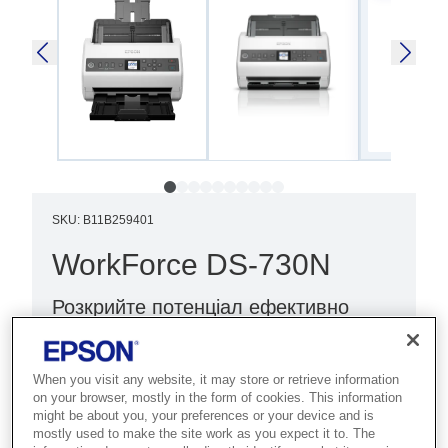
SKU
:
B11B259401
WorkForce DS-730N
Розкрийте потенціал ефективно
обладнаного робочого місця за
допомогою цього доступного та
When you visit any website, it may store or retrieve information
високопродуктивного автономного
on your browser, mostly in the form of cookies. This information
мережевого сканера.
might be about you, your preferences or your device and is
mostly used to make the site work as you expect it to. The