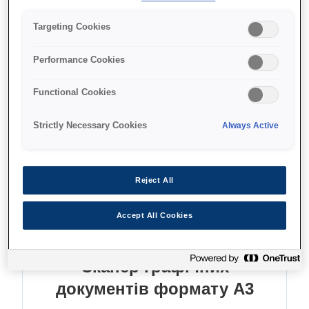
Можливість сканувати плівку
Targeting Cookies
Performance Cookies
Functional Cookies
Де купити
Strictly Necessary Cookies
Always Active
Reject All
Функції
Accept All Cookies
Сканер графічних
документів формату A3