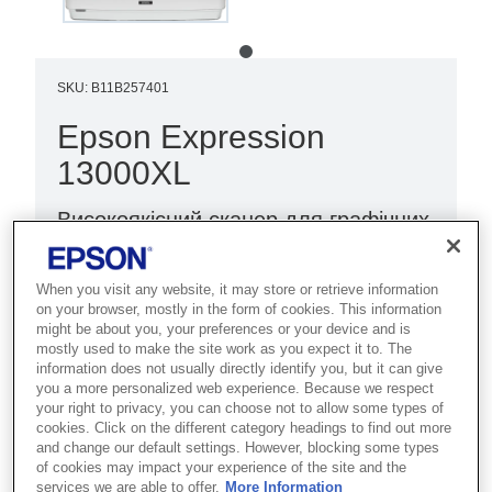
SKU
:
B11B257401
Epson Expression
13000XL
Високоякісний сканер для графічних
документів формату A3 дає змогу
чітко й точно відтворювати знімки
When you visit any website, it may store or retrieve information
планів, рентгенівські знімки,
on your browser, mostly in the form of cookies. This information
might be about you, your preferences or your device and is
негативи, з урахуванням вимог
mostly used to make the site work as you expect it to. The
користувачів до роздільної
information does not usually directly identify you, but it can give
you a more personalized web experience. Because we respect
здатності.
your right to privacy, you can choose not to allow some types of
cookies. Click on the different category headings to find out more
and change our default settings. However, blocking some types
Високоякісне сканування формату A3
of cookies may impact your experience of the site and the
Advanced software features
services we are able to offer.
More Information