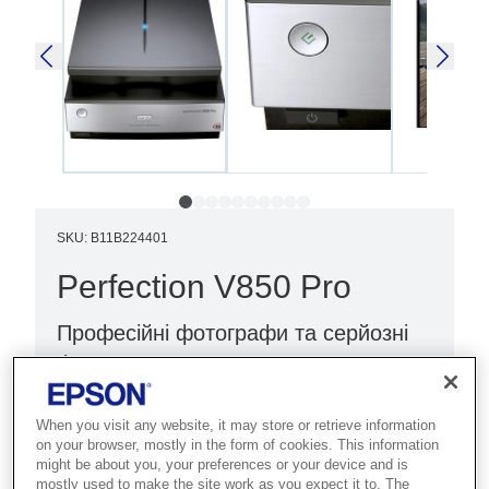
SKU
:
B11B224401
Perfection V850 Pro
Професійні фотографи та серйозні
фотоаматори тепер можуть
перетворювати свої плівки та
фотографії на якісні цифрові
When you visit any website, it may store or retrieve information
on your browser, mostly in the form of cookies. This information
зображення
might be about you, your preferences or your device and is
mostly used to make the site work as you expect it to. The