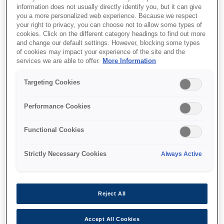
Сканування професійної якості
information does not usually directly identify you, but it can give
you a more personalized web experience. Because we respect
Система двох об’єктивів
your right to privacy, you can choose not to allow some types of
cookies. Click on the different category headings to find out more
Широкий діапазон підтримки плівок
and change our default settings. However, blocking some types
of cookies may impact your experience of the site and the
services we are able to offer.
More Information
Targeting Cookies
Де купити
Performance Cookies
Functional Cookies
Strictly Necessary Cookies
Always Active
Функції
Reject All
Сканування професійної
Accept All Cookies