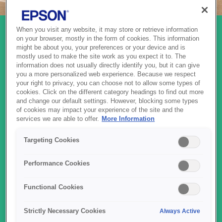
When you visit any website, it may store or retrieve information
on your browser, mostly in the form of cookies. This information
СКАНЕРИ
might be about you, your preferences or your device and is
mostly used to make the site work as you expect it to. The
information does not usually directly identify you, but it can give
Сканери Epson розроблені для забезпечення швидких, точних
you a more personalized web experience. Because we respect
і надійних результатів вдома, в офісі та у професійному
your right to privacy, you can choose not to allow some types of
середовищі. Завдяки передовій обробці зображень, зйомці з
cookies. Click on the different category headings to find out more
високою роздільною здатністю та інтуїтивно зрозумілому
and change our default settings. However, blocking some types
програмному забезпеченню вони дозволяють легко
of cookies may impact your experience of the site and the
оцифровувати документи, фотографії та чеки з винятковою
services we are able to offer.
More Information
чіткістю. Архівуєте спогади, оптимізуєте робочі процеси чи
збираєте дані в дорозі — Epson надає надійні рішення для
Targeting Cookies
сканування, створені для щоденної ефективності.
Performance Cookies
Functional Cookies
Strictly Necessary Cookies
Always Active
НАШ АСОРТИМЕНТ СКАНЕРІВ