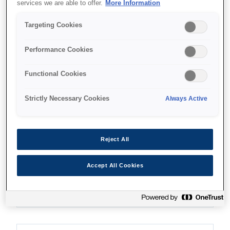
services we are able to offer.
More Information
Targeting Cookies
Де купити
Performance Cookies
Functional Cookies
Strictly Necessary Cookies
Always Active
Функції
Reject All
Скануйте будь-де
Accept All Cookies
Компактний і легкий дизайн