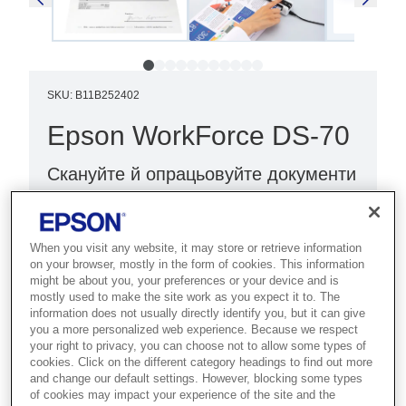
SKU
:
B11B252402
Epson WorkForce DS-70
Скануйте й опрацьовуйте документи
на ходу чи в обмеженому зайнятому
офісному середовищі разом з цим
найновішим мобільним сканером
When you visit any website, it may store or retrieve information
on your browser, mostly in the form of cookies. This information
формату A4.
might be about you, your preferences or your device and is
mostly used to make the site work as you expect it to. The
information does not usually directly identify you, but it can give
Мобільний сканер
you a more personalized web experience. Because we respect
Advanced software included
your right to privacy, you can choose not to allow some types of
cookies. Click on the different category headings to find out more
Підключення по USB
and change our default settings. However, blocking some types
of cookies may impact your experience of the site and the