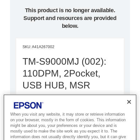
This product is no longer available.
Support and resources are provided
below.
SKU
:
A41A267002
TM-S9000MJ (002):
110DPM, 2Pocket,
USB HUB, MSR
Best for banks and financial
institutions that need high-speed,
When you visit any website, it may store or retrieve information
accurate cheque and document
on your browser, mostly in the form of cookies. This information
scanning.
might be about you, your preferences or your device and is
mostly used to make the site work as you expect it to. The
information does not usually directly identify you, but it can give