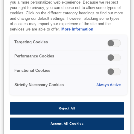
High-speed scanning
you a more personalized web experience. Because we respect
your right to privacy, you can choose not to allow some types of
MICR accuracy
cookies. Click on the different category headings to find out more
and change our default settings. However, blocking some types
Dual-pocket sorting
of cookies may impact your experience of the site and the
services we are able to offer.
More Information
Targeting Cookies
Find support
Performance Cookies
Functional Cookies
Strictly Necessary Cookies
Always Active
Функції
Reject All
3-in-1 device
Accept All Cookies
Scan, endorse and print receipts