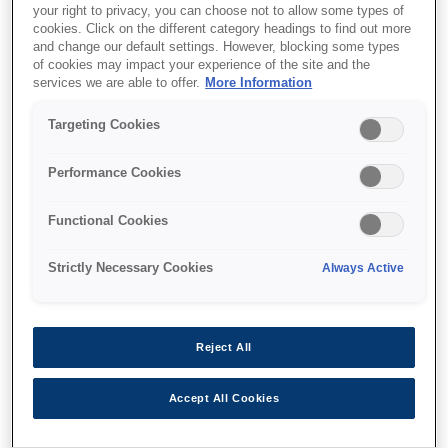
High-speed scanning
your right to privacy, you can choose not to allow some types of
cookies. Click on the different category headings to find out more
MICR accuracy
and change our default settings. However, blocking some types
of cookies may impact your experience of the site and the
Dual-pocket sorting
services we are able to offer.
More Information
Targeting Cookies
Find support
Performance Cookies
Functional Cookies
Strictly Necessary Cookies
Always Active
Функції
Reject All
3-in-1 device
Accept All Cookies
Scan, endorse and print receipts