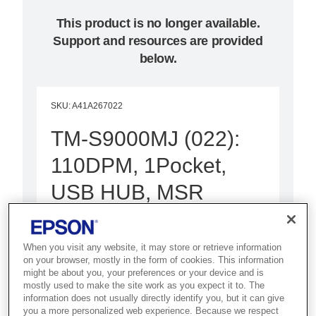
This product is no longer available.
Support and resources are provided
below.
SKU
:
A41A267022
TM-S9000MJ (022):
110DPM, 1Pocket,
USB HUB, MSR
Best for banks and financial
institutions that need high-speed,
When you visit any website, it may store or retrieve information
on your browser, mostly in the form of cookies. This information
accurate cheque and document
might be about you, your preferences or your device and is
scanning.
mostly used to make the site work as you expect it to. The
information does not usually directly identify you, but it can give
you a more personalized web experience. Because we respect