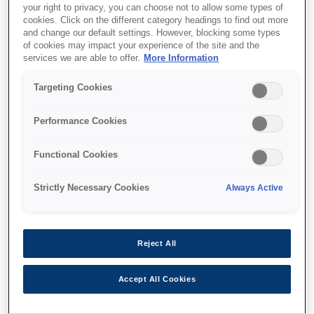
High-speed scanning
your right to privacy, you can choose not to allow some types of
cookies. Click on the different category headings to find out more
MICR accuracy
and change our default settings. However, blocking some types
of cookies may impact your experience of the site and the
Dual-pocket sorting
services we are able to offer.
More Information
Targeting Cookies
Find support
Performance Cookies
Functional Cookies
Strictly Necessary Cookies
Always Active
Функції
Reject All
3-in-1 device
Accept All Cookies
Scan, endorse and print receipts