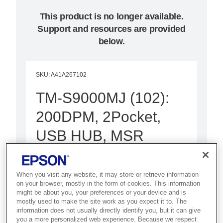
This product is no longer available.
Support and resources are provided
below.
SKU
:
A41A267102
TM-S9000MJ (102):
200DPM, 2Pocket,
USB HUB, MSR
Best for banks and financial
institutions that need high-speed,
When you visit any website, it may store or retrieve information
on your browser, mostly in the form of cookies. This information
accurate cheque and document
might be about you, your preferences or your device and is
scanning.
mostly used to make the site work as you expect it to. The
information does not usually directly identify you, but it can give
you a more personalized web experience. Because we respect