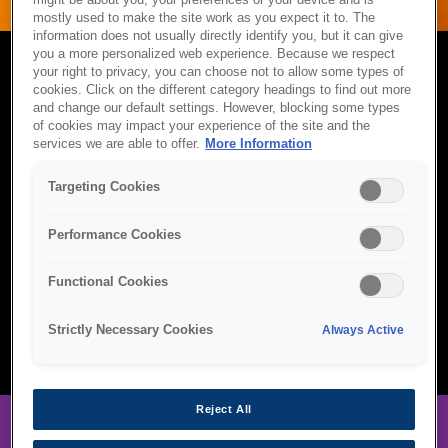
might be about you, your preferences or your device and is
mostly used to make the site work as you expect it to. The
information does not usually directly identify you, but it can give
you a more personalized web experience. Because we respect
your right to privacy, you can choose not to allow some types of
ВИТРАТНІ МАТЕРІАЛИ
cookies. Click on the different category headings to find out more
and change our default settings. However, blocking some types
of cookies may impact your experience of the site and the
Витратні матеріали Epson розроблені для забезпечення
services we are able to offer.
More Information
стабільної якості, тривалої продуктивності та бездоганної
сумісності з вашими системами друку та маркування. Від
Targeting Cookies
чорнильних флаконів з високим ресурсом до промислових
стрічок та компонентів автоматизації — Epson гарантує, що
Performance Cookies
кожна частина вашого робочого процесу підтримується
надійними витратними матеріалами точного виготовлення.
Незалежно від того, чи друкуєте ви вдома, керуєте бізнесом
Functional Cookies
або працюєте у вимогливих промислових умовах, витратні
матеріали Epson допомагають вам підтримувати ефективність
Strictly Necessary Cookies
Always Active
і скорочувати час простою.
Reject All