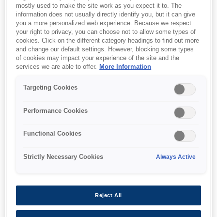
mostly used to make the site work as you expect it to. The
information does not usually directly identify you, but it can give
you a more personalized web experience. Because we respect
your right to privacy, you can choose not to allow some types of
cookies. Click on the different category headings to find out more
and change our default settings. However, blocking some types
of cookies may impact your experience of the site and the
services we are able to offer.
More Information
SKU
:
C13T61280N
Singlepack Matte Black
Targeting Cookies
T61280N 220 ml
Performance Cookies
Functional Cookies
Strictly Necessary Cookies
Always Active
Де купити
Reject All