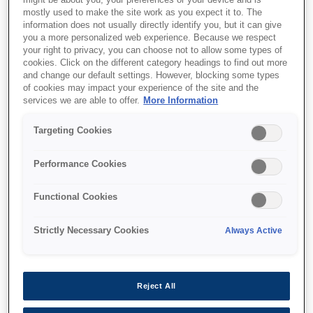
might be about you, your preferences or your device and is
mostly used to make the site work as you expect it to. The
information does not usually directly identify you, but it can give
you a more personalized web experience. Because we respect
your right to privacy, you can choose not to allow some types of
cookies. Click on the different category headings to find out more
and change our default settings. However, blocking some types
of cookies may impact your experience of the site and the
services we are able to offer.
More Information
SKU
:
C13T694100
Singlepack UltraChrome
Targeting Cookies
XD Photo
Performance Cookies
BlackT694100(700ml)
Functional Cookies
Strictly Necessary Cookies
Always Active
Де купити
Reject All