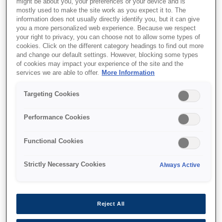
might be about you, your preferences or your device and is
mostly used to make the site work as you expect it to. The
information does not usually directly identify you, but it can give
you a more personalized web experience. Because we respect
your right to privacy, you can choose not to allow some types of
cookies. Click on the different category headings to find out more
and change our default settings. However, blocking some types
of cookies may impact your experience of the site and the
SKU
:
C13T596600
services we are able to offer.
More Information
Singlepack Vivid Light
Targeting Cookies
Magenta T596600
UltraChrome HDR 350
Performance Cookies
ml
Functional Cookies
Strictly Necessary Cookies
Always Active
Reject All
Де купити