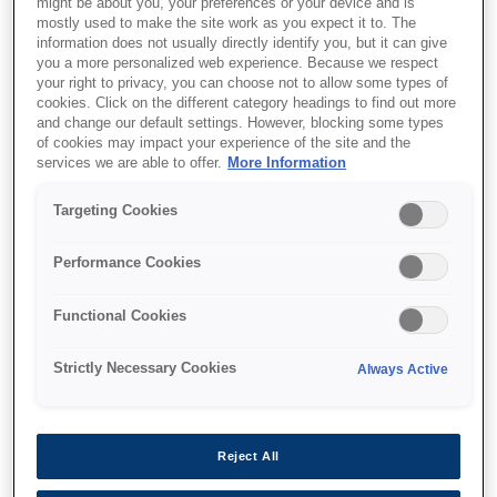
might be about you, your preferences or your device and is
mostly used to make the site work as you expect it to. The
information does not usually directly identify you, but it can give
you a more personalized web experience. Because we respect
your right to privacy, you can choose not to allow some types of
cookies. Click on the different category headings to find out more
and change our default settings. However, blocking some types
of cookies may impact your experience of the site and the
SKU
:
C13T636600
services we are able to offer.
More Information
Singlepack Vivid Light
Targeting Cookies
Magenta T636600
UltraChrome HDR 700
Performance Cookies
ml
Functional Cookies
Strictly Necessary Cookies
Always Active
Reject All
Де купити