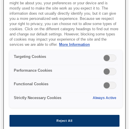
might be about you, your preferences or your device and is
mostly used to make the site work as you expect it to. The
information does not usually directly identify you, but it can give
you a more personalized web experience. Because we respect
your right to privacy, you can choose not to allow some types of
cookies. Click on the different category headings to find out more
and change our default settings. However, blocking some types
of cookies may impact your experience of the site and the
services we are able to offer.
More Information
Targeting Cookies
Performance Cookies
SKU
:
C13T12924012
Singlepack Cyan T1292
Functional Cookies
DURABrite Ultra Ink
Strictly Necessary Cookies
Always Active
Reject All