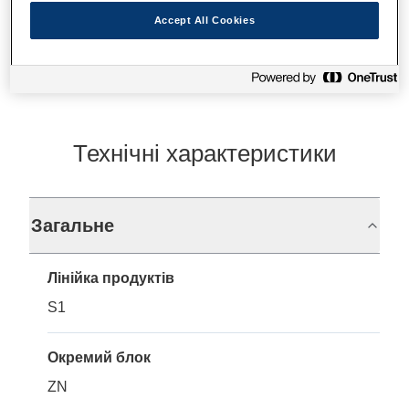
Де купити
Accept All Cookies
Технічні характеристики
Загальне
Лінійка продуктів
S1
Окремий блок
ZN