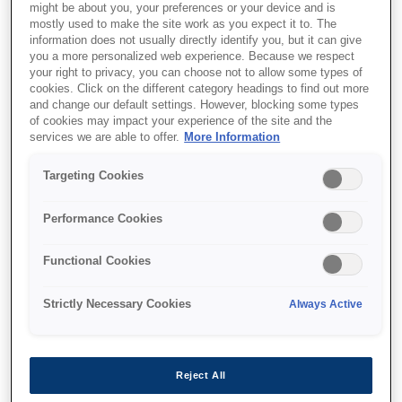
might be about you, your preferences or your device and is
mostly used to make the site work as you expect it to. The
information does not usually directly identify you, but it can give
you a more personalized web experience. Because we respect
your right to privacy, you can choose not to allow some types of
cookies. Click on the different category headings to find out more
and change our default settings. However, blocking some types
of cookies may impact your experience of the site and the
services we are able to offer.
More Information
Targeting Cookies
SKU
:
C13T908440
Performance Cookies
WF-6xxx Ink Cartridge
Functional Cookies
Yellow XL
Strictly Necessary Cookies
Always Active
Reject All