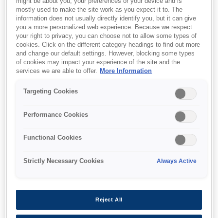
might be about you, your preferences or your device and is
mostly used to make the site work as you expect it to. The
information does not usually directly identify you, but it can give
you a more personalized web experience. Because we respect
your right to privacy, you can choose not to allow some types of
cookies. Click on the different category headings to find out more
and change our default settings. However, blocking some types
of cookies may impact your experience of the site and the
services we are able to offer.
More Information
SKU
:
C13T11D140
Targeting Cookies
WF-C53xx / WF-C58xx
Series Ink Cartridge XL
Performance Cookies
Black
Functional Cookies
Strictly Necessary Cookies
Always Active
Де купити
Reject All