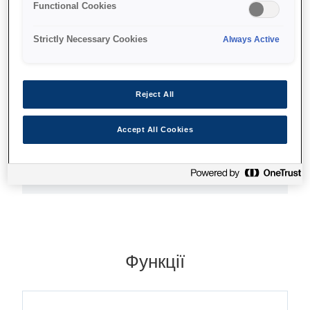
Functional Cookies
Стійкі чорнила на пігментній основі
Strictly Necessary Cookies
Always Active
Точне відтворення кольорів
Відмінна якість
Reject All
Accept All Cookies
Де купити
Функції