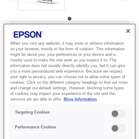
SKU
:
C13T08G200
WorkForce Enterprise
When you visit any website, it may store or retrieve information
on your browser, mostly in the form of cookies. This information
AM-C5000/6000 Cyan
might be about you, your preferences or your device and is
mostly used to make the site work as you expect it to. The
Ink
information does not usually directly identify you, but it can give
you a more personalized web experience. Because we respect
Ці чорнила мають високий вихід,
your right to privacy, you can choose not to allow some types of
cookies. Click on the different category headings to find out more
потребують мінімального втручання
and change our default settings. However, blocking some types
у роботу принтера та дозволяють
of cookies may impact your experience of the site and the
services we are able to offer.
More Information
зекономити гроші. Чорнила мають
покращений склад і призначені для
Targeting Cookies
друку на звичайному папері.
Ідеально підходять для офісного
Performance Cookies
використання.