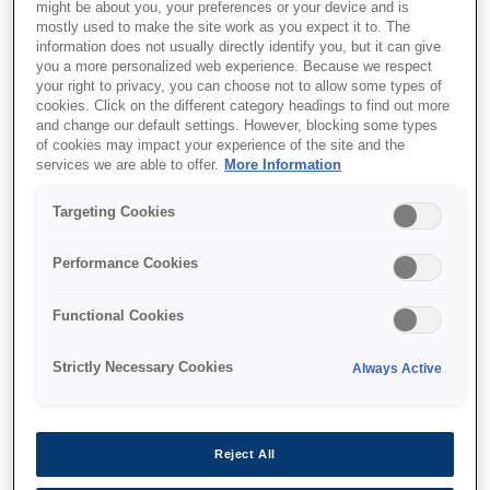
might be about you, your preferences or your device and is
mostly used to make the site work as you expect it to. The
information does not usually directly identify you, but it can give
you a more personalized web experience. Because we respect
your right to privacy, you can choose not to allow some types of
cookies. Click on the different category headings to find out more
and change our default settings. However, blocking some types
of cookies may impact your experience of the site and the
services we are able to offer.
More Information
Targeting Cookies
Performance Cookies
Functional Cookies
Strictly Necessary Cookies
Always Active
SKU
:
C13T11N140
WorkForce Pro EM/EP-
C800R Black XL Ink
Reject All