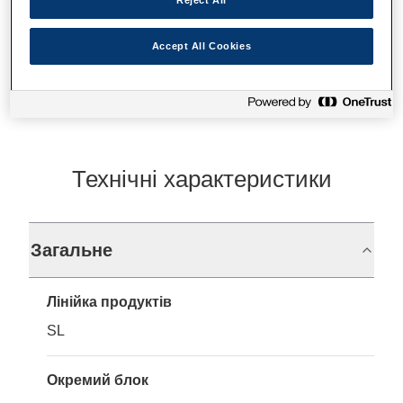
Де купити
Accept All Cookies
Технічні характеристики
Загальне
Лінійка продуктів
SL
Окремий блок