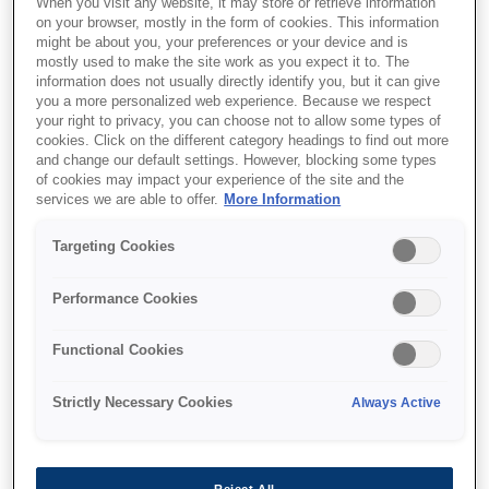
When you visit any website, it may store or retrieve information
on your browser, mostly in the form of cookies. This information
might be about you, your preferences or your device and is
mostly used to make the site work as you expect it to. The
information does not usually directly identify you, but it can give
you a more personalized web experience. Because we respect
your right to privacy, you can choose not to allow some types of
cookies. Click on the different category headings to find out more
and change our default settings. However, blocking some types
of cookies may impact your experience of the site and the
services we are able to offer.
More Information
Targeting Cookies
SKU
:
C13T974400
Performance Cookies
WorkForce Pro WF-
C869R Yellow XXL Ink
Functional Cookies
Supply Unit
Strictly Necessary Cookies
Always Active
Reject All