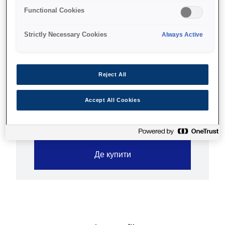
друку на звичайному папері.
Functional Cookies
Ідеально підходять для офісного
використання.
Strictly Necessary Cookies
Always Active
Стійкі чорнила на пігментній основі
Точне відтворення кольорів
Reject All
Відмінна якість
Accept All Cookies
Де купити