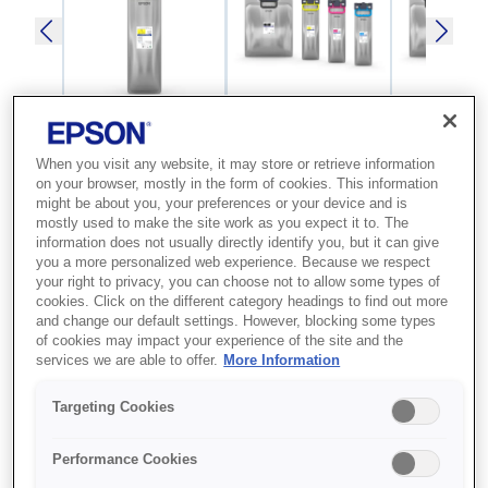
When you visit any website, it may store or retrieve information
on your browser, mostly in the form of cookies. This information
SKU
:
C13T05B440
might be about you, your preferences or your device and is
mostly used to make the site work as you expect it to. The
WorkForce Pro WF-
information does not usually directly identify you, but it can give
C879R Yellow XXL Ink
you a more personalized web experience. Because we respect
your right to privacy, you can choose not to allow some types of
Supply Unit
cookies. Click on the different category headings to find out more
and change our default settings. However, blocking some types
of cookies may impact your experience of the site and the
Ці чорнила мають високий вихід,
services we are able to offer.
More Information
потребують мінімального втручання
Targeting Cookies
у роботу принтера та дозволяють
зекономити гроші. Чорнила мають
Performance Cookies
покращений склад і призначені для