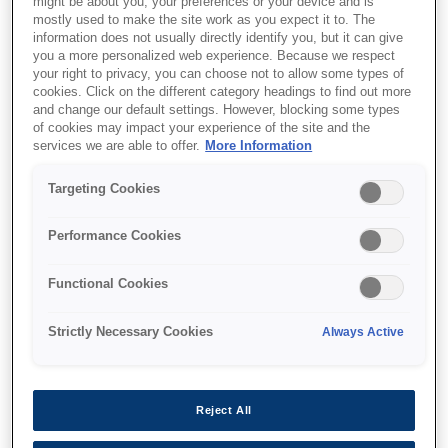
might be about you, your preferences or your device and is
mostly used to make the site work as you expect it to. The
information does not usually directly identify you, but it can give
you a more personalized web experience. Because we respect
your right to privacy, you can choose not to allow some types of
cookies. Click on the different category headings to find out more
and change our default settings. However, blocking some types
SKU
:
C33S020641
of cookies may impact your experience of the site and the
services we are able to offer.
More Information
SJIC30P(M): Ink
cartridge for ColorWorks
Targeting Cookies
C7500G (Magenta)
Performance Cookies
Functional Cookies
Strictly Necessary Cookies
Always Active
Де купити
Reject All