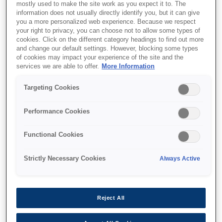
mostly used to make the site work as you expect it to. The
information does not usually directly identify you, but it can give
This product is no longer available.
you a more personalized web experience. Because we respect
Support and resources are provided
your right to privacy, you can choose not to allow some types of
below.
cookies. Click on the different category headings to find out more
and change our default settings. However, blocking some types
of cookies may impact your experience of the site and the
services we are able to offer.
More Information
SKU
:
C33S020268
Targeting Cookies
Epson SJIC4(R) Ink
Performance Cookies
cartridge for TM-J2100
(Red)
Functional Cookies
Strictly Necessary Cookies
Always Active
Find support
Reject All