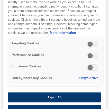
mostly used to make the site work as you expect it to. The
information does not usually directly identify you, but it can give
you a more personalized web experience. Because we respect
your right to privacy, you can choose not to allow some types of
cookies. Click on the different category headings to find out more
and change our default settings. However, blocking some types
of cookies may impact your experience of the site and the
SKU
:
C13T72540N
services we are able to offer.
More Information
UltraChrome DG Yellow
Targeting Cookies
T72540N (600ml)
Performance Cookies
Functional Cookies
Strictly Necessary Cookies
Always Active
Де купити
Reject All