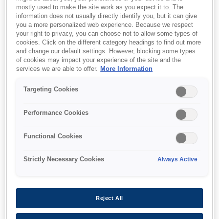
mostly used to make the site work as you expect it to. The
information does not usually directly identify you, but it can give
you a more personalized web experience. Because we respect
your right to privacy, you can choose not to allow some types of
cookies. Click on the different category headings to find out more
and change our default settings. However, blocking some types
SKU
:
C13T741300
of cookies may impact your experience of the site and the
services we are able to offer.
More Information
UltraChrome DS
Targeting Cookies
Magenta T741300
(1Lx6packs)
Performance Cookies
Functional Cookies
Strictly Necessary Cookies
Always Active
Де купити
Reject All