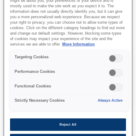
might be about you, your preferences or your device and is
mostly used to make the site work as you expect it to. The
information does not usually directly identify you, but it can give
you a more personalized web experience. Because we respect
your right to privacy, you can choose not to allow some types of
cookies. Click on the different category headings to find out more
and change our default settings. However, blocking some types
of cookies may impact your experience of the site and the
services we are able to offer.
More Information
SKU
:
C13T69330N
Targeting Cookies
Singlepack UltraChrome
XD
Performance Cookies
MagentaT693300(350ml)
Functional Cookies
Strictly Necessary Cookies
Always Active
Де купити
Reject All