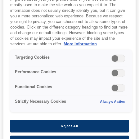
mostly used to make the site work as you expect it to. The
information does not usually directly identify you, but it can give
you a more personalized web experience. Because we respect
your right to privacy, you can choose not to allow some types of
cookies. Click on the different category headings to find out more
and change our default settings. However, blocking some types
of cookies may impact your experience of the site and the
SKU
:
C13T596400
services we are able to offer.
More Information
Singlepack Yellow
Targeting Cookies
T596400 UltraChrome
Performance Cookies
HDR 350 ml
Functional Cookies
Strictly Necessary Cookies
Always Active
Де купити
Reject All