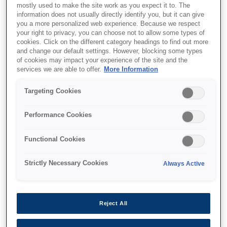
mostly used to make the site work as you expect it to. The
information does not usually directly identify you, but it can give
you a more personalized web experience. Because we respect
your right to privacy, you can choose not to allow some types of
cookies. Click on the different category headings to find out more
and change our default settings. However, blocking some types
of cookies may impact your experience of the site and the
SKU
:
C13T653400
services we are able to offer.
More Information
T6534 Yellow Ink
Targeting Cookies
Cartridge (200ml)
Performance Cookies
Functional Cookies
Strictly Necessary Cookies
Always Active
Де купити
Reject All