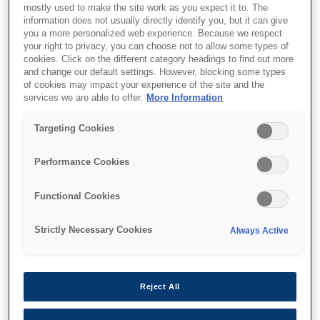
mostly used to make the site work as you expect it to. The
information does not usually directly identify you, but it can give
you a more personalized web experience. Because we respect
your right to privacy, you can choose not to allow some types of
cookies. Click on the different category headings to find out more
and change our default settings. However, blocking some types
of cookies may impact your experience of the site and the
SKU
:
C13T653A00
services we are able to offer.
More Information
T653A Orange Ink
Targeting Cookies
Cartridge (200ml)
Performance Cookies
Functional Cookies
Strictly Necessary Cookies
Always Active
Де купити
Reject All