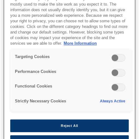
mostly used to make the site work as you expect it to. The
information does not usually directly identify you, but it can give
you a more personalized web experience. Because we respect
your right to privacy, you can choose not to allow some types of
cookies. Click on the different category headings to find out more
and change our default settings. However, blocking some types
SKU
:
C13T688200
of cookies may impact your experience of the site and the
services we are able to offer.
More Information
Singlepack UltraChrome
Targeting Cookies
GS2 Cyan T688200
(700mL)
Performance Cookies
Functional Cookies
Strictly Necessary Cookies
Always Active
Де купити
Reject All