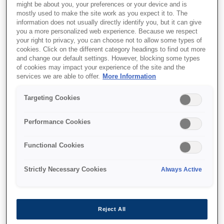
might be about you, your preferences or your device and is
mostly used to make the site work as you expect it to. The
information does not usually directly identify you, but it can give
you a more personalized web experience. Because we respect
your right to privacy, you can choose not to allow some types of
cookies. Click on the different category headings to find out more
and change our default settings. However, blocking some types
of cookies may impact your experience of the site and the
services we are able to offer.
More Information
Targeting Cookies
SKU
:
C13T908240
Performance Cookies
WF-6xxx Ink Cartridge
Functional Cookies
Cyan XL
Strictly Necessary Cookies
Always Active
Reject All