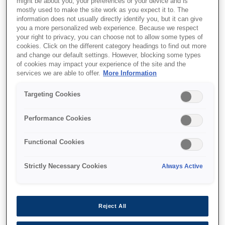
might be about you, your preferences or your device and is
mostly used to make the site work as you expect it to. The
information does not usually directly identify you, but it can give
you a more personalized web experience. Because we respect
your right to privacy, you can choose not to allow some types of
cookies. Click on the different category headings to find out more
and change our default settings. However, blocking some types
of cookies may impact your experience of the site and the
services we are able to offer.
More Information
SKU
:
C13T11C140
Targeting Cookies
WF-C53xx / WF-C58xx
Series Ink Cartridge L
Performance Cookies
Black
Functional Cookies
Strictly Necessary Cookies
Always Active
Де купити
Reject All