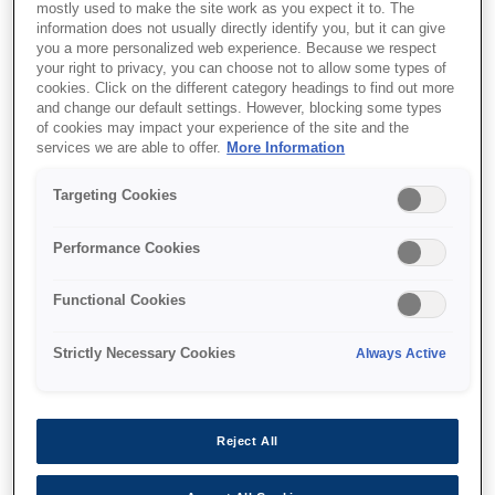
mostly used to make the site work as you expect it to. The
information does not usually directly identify you, but it can give
you a more personalized web experience. Because we respect
your right to privacy, you can choose not to allow some types of
cookies. Click on the different category headings to find out more
and change our default settings. However, blocking some types
SKU
:
C13T04B140
of cookies may impact your experience of the site and the
services we are able to offer.
More Information
WF-C81xx / WF-C86xx
Targeting Cookies
Ink Cartridge XL Black
Performance Cookies
Functional Cookies
Strictly Necessary Cookies
Always Active
Де купити
Reject All