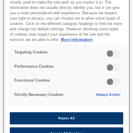
mostly used to make the site work as you expect it to. The
information does not usually directly identify you, but it can give
you a more personalized web experience. Because we respect
your right to privacy, you can choose not to allow some types of
cookies. Click on the different category headings to find out more
and change our default settings. However, blocking some types
SKU
:
C13T887400
of cookies may impact your experience of the site and the
services we are able to offer.
More Information
WorkForce Enterprise
WF-C17590 Yellow Ink
Targeting Cookies
Performance Cookies
Functional Cookies
Strictly Necessary Cookies
Always Active
Де купити
Reject All