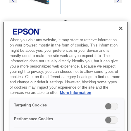
SKU
:
C13T02Q200
When you visit any website, it may store or retrieve information
WorkForce Enterprise
on your browser, mostly in the form of cookies. This information
might be about you, your preferences or your device and is
WF-C20600 Cyan Ink
mostly used to make the site work as you expect it to. The
information does not usually directly identify you, but it can give
Ці чорнила мають високий вихід,
you a more personalized web experience. Because we respect
your right to privacy, you can choose not to allow some types of
потребують мінімального втручання
cookies. Click on the different category headings to find out more
у роботу принтера та дозволяють
and change our default settings. However, blocking some types
of cookies may impact your experience of the site and the
зекономити гроші. Чорнила мають
services we are able to offer.
More Information
покращений склад і призначені для
Targeting Cookies
друку на звичайному папері.
Ідеально підходять для офісного
Performance Cookies
використання.