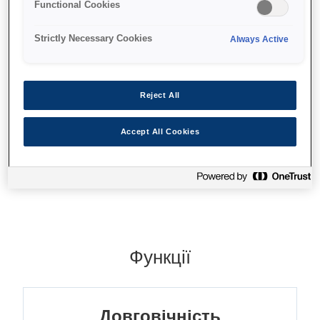
Functional Cookies
Стійкі чорнила на пігментній основі
Точне відтворення кольорів
Strictly Necessary Cookies
Always Active
Відмінна якість
Reject All
Accept All Cookies
Де купити
Функції
Довговічність